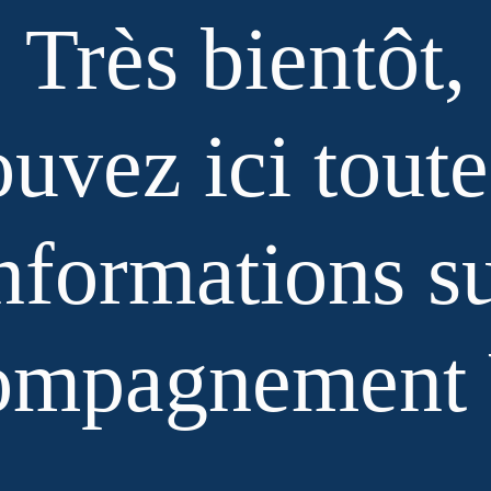
Très bientôt,
ouvez ici toute
nformations s
compagnement