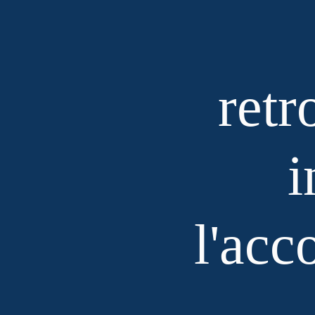
retr
i
l'ac